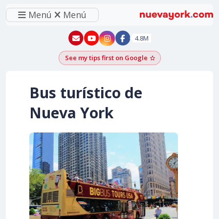
Menú
Menú
New York - YouTube
New York - Instagram
4.8M
See my tips first on Google
Add as a Google pr
Bus turístico de
Nueva York