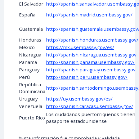
El Salvador
http://spanish.sansalvador.usembassy.go
España
http://spanish.madrid.usembassy.gov/
Guatemala
http://spanish.guatemala.usembassy.gov
Honduras
http://spanish.honduras.usembassy.gov/
México
https://mx.usembassy.gov/es/
Nicaragua
http://spanish.nicaragua.usembassy.gov
Panamá
http://spanish.panama.usembassy.gov/
Paraguay
http://spanish.paraguay.usembassy.gov
Perú
http://spanish.peru.usembassy.gov/
República
http://spanish.santodomingo.usembassy
Dominicana
Uruguay
https://uy.usembassy.gov/es/
Venezuela
http://spanish.caracas.usembassy.gov/
Los ciudadanos puertorriqueños tienen
Puerto Rico
pasaporte estadounidense
*Esta información fue comprobada y validada