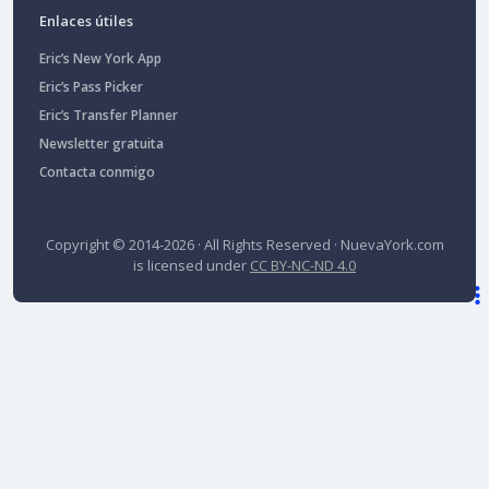
Enlaces útiles
Eric’s New York App
Eric’s Pass Picker
Eric’s Transfer Planner
Newsletter gratuita
Contacta conmigo
Copyright © 2014-2026 · All Rights Reserved ·
NuevaYork.com
is licensed under
CC BY-NC-ND 4.0