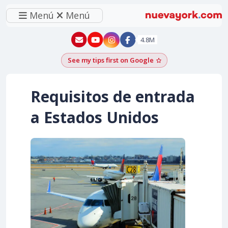
Menú
Menú
New York - YouTube
New York - Instagram
4.8M
See my tips first on Google
Add as a Google pr
Requisitos de entrada
a Estados Unidos