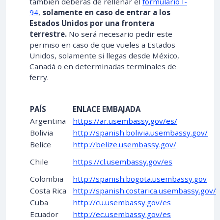
también deberás de rellenar el
formulario I-
94
,
solamente en caso de entrar a los
Estados Unidos por una frontera
terrestre.
No será necesario pedir este
permiso en caso de que vueles a Estados
Unidos, solamente si llegas desde México,
Canadá o en determinadas terminales de
ferry.
PAÍS
ENLACE EMBAJADA
Argentina
https://ar.usembassy.gov/es/
Bolivia
http://spanish.bolivia.usembassy.gov/
Belice
http://belize.usembassy.gov/
Chile
https://cl.usembassy.gov/es
Colombia
http://spanish.bogota.usembassy.gov
Costa Rica
http://spanish.costarica.usembassy.gov/
Cuba
http://cu.usembassy.gov/es
Ecuador
http://ec.usembassy.gov/es