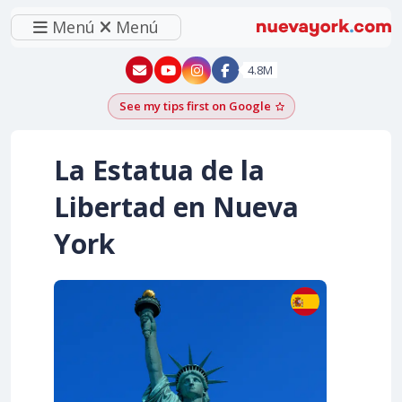
Menú
Menú
New York - YouTube
New York - Instagram
4.8M
See my tips first on Google
Add as a Google pr
La Estatua de la
Libertad en Nueva
York