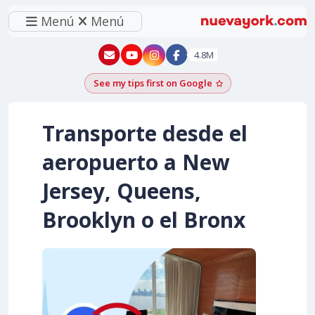
Menú
Menú
New York - YouTube
New York - Instagram
4.8M
See my tips first on Google
Add as a Google pr
Transporte desde el
aeropuerto a New
Jersey, Queens,
Brooklyn o el Bronx