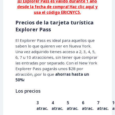
¡El Explorer Pass es válido durante 1 año
desde la fecha de compra! Haz clic aquí y
usa el código ERICNYC5.
Precios de la tarjeta turística
Explorer Pass
El Explorer Pass es ideal para aquellos que
saben lo que quieren ver en Nueva York.
Una vez adquirido tienes acceso a 2, 3, 4, 5,
6, 7 u 10 atracciones, sin tener que comprar
las entradas por separado. Con el New York
Explorer Pass pagarás unos $28 por
atracción, ¡por lo que
ahorras hasta un
50%
!
Los precios
3
4
5
6
7
1
atrac.
atrac.
atrac.
atrac.
atrac.
a