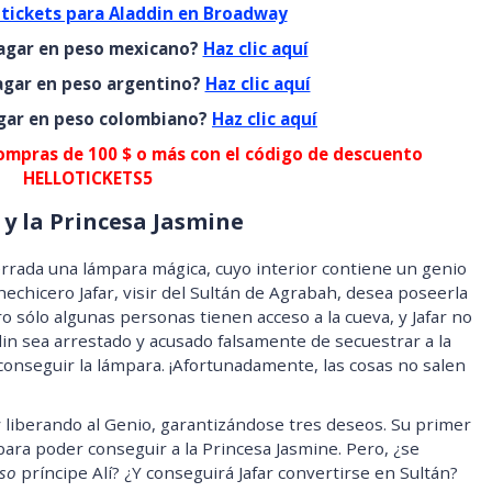
tickets para Aladdin en Broadway
pagar en peso mexicano?
Haz clic aquí
agar en peso argentino?
Haz clic aquí
agar en peso colombiano?
Haz clic aquí
ompras de 100 $ o más con el código de descuento
HELLOTICKETS5
 y la Princesa Jasmine
errada una lámpara mágica, cuyo interior contiene un genio
echicero Jafar, visir del Sultán de Agrabah, desea poseerla
o sólo algunas personas tienen acceso a la cueva, y Jafar no
in sea arrestado y acusado falsamente de secuestrar a la
a conseguir la lámpara. ¡Afortunadamente, las cosas no salen
 liberando al Genio, garantizándose tres deseos. Su primer
ara poder conseguir a la Princesa Jasmine. Pero, ¿se
so
príncipe Alí? ¿Y conseguirá Jafar convertirse en Sultán?