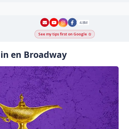
New York - YouTube
New York - Instagram
4.8M
See my tips first on Google
Add as a Google pr
din en Broadway