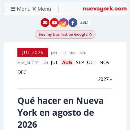
Menú
Menú
New York - YouTube
New York - Instagram
4.8M
See my tips first on Google
Add as a Google pr
JUL 2026
JAN
FEB
MAR
APR
JUL
AUG
SEP
OCT
NOV
MAY_SHORT
JUN
DEC
2027 »
Qué hacer en Nueva
York en agosto de
2026