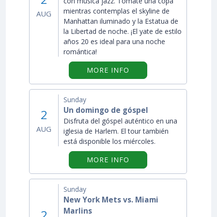
con música jazz. Tómate una copa
mientras contemplas el skyline de
AUG
Manhattan iluminado y la Estatua de
la Libertad de noche. ¡El yate de estilo
años 20 es ideal para una noche
romántica!
ON "CRUCERO CON MÚS
MORE INFO
Sunday
Un domingo de góspel
2
Disfruta del góspel auténtico en una
AUG
iglesia de Harlem. El tour también
está disponible los miércoles.
ON "UN DOMINGO DE 
MORE INFO
Sunday
New York Mets vs. Miami
Marlins
2