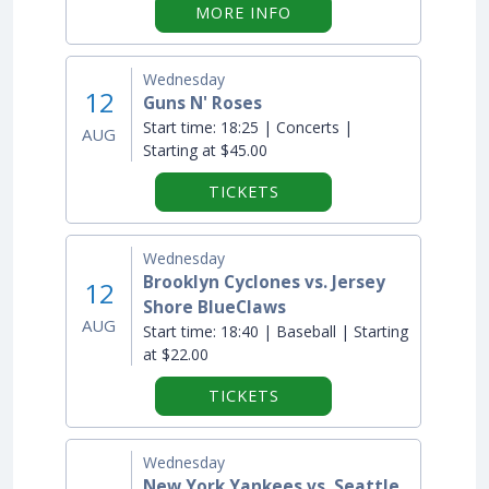
ON "NYC DONUT TOUR
MORE INFO
Wednesday
12
Guns N' Roses
Start time:
18:25 | Concerts |
AUG
Starting at $45.00
TICKETS
Wednesday
Brooklyn Cyclones vs. Jersey
12
Shore BlueClaws
AUG
Start time:
18:40 | Baseball | Starting
at $22.00
TICKETS
Wednesday
New York Yankees vs. Seattle