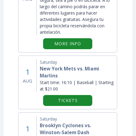
segura, sea a pie o en bicicleta. A lo
largo del camino podrás parar en
diferentes lugares para hacer
actividades gratuitas. Asegura tu
propia bicicleta reservándola con
antelación.
ON "SUMMER STREETS 
MORE INFO
Saturday
New York Mets vs. Miami
1
Marlins
AUG
Start time:
16:10 | Baseball | Starting
at $21.00
TICKETS
Saturday
Brooklyn Cyclones vs.
1
Winston-Salem Dash