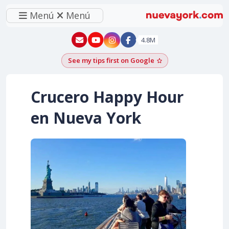
Menú
Menú
New York - YouTube
New York - Instagram
4.8M
See my tips first on Google
Add as a Google pr
Crucero Happy Hour
en Nueva York