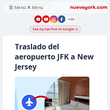
Menú
Menú
New York - YouTube
New York - Instagram
4.8M
See my tips first on Google
Add as a Google pr
Traslado del
aeropuerto JFK a New
Jersey