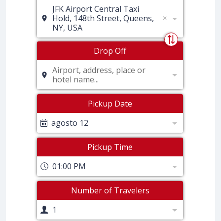
JFK Airport Central Taxi
Hold, 148th Street, Queens,
NY, USA
Drop Off
Airport, address, place or
hotel name...
Pickup Date
agosto 12
Pickup Time
01:00 PM
Number of Travelers
1