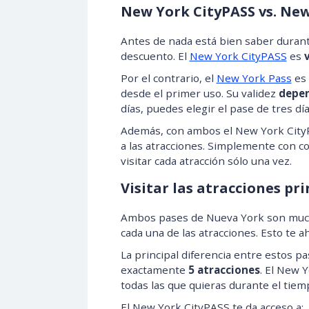
New York CityPASS vs. New
Antes de nada está bien saber duran
descuento. El
New York CityPASS
es
Por el contrario, el
New York Pass
es 
desde el primer uso. Su validez
depen
días, puedes elegir el pase de tres día
Además, con ambos el New York CityP
a las atracciones. Simplemente con c
visitar cada atracción sólo una vez.
Visitar las atracciones pri
Ambos pases de Nueva York son much
cada una de las atracciones. Esto te a
La principal diferencia entre estos p
exactamente
5 atracciones
. El New 
todas las que quieras durante el tiem
El New York CityPASS te da acceso a: