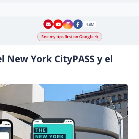
New York - YouTube
New York - Instagram
4.8M
See my tips first on Google
Add as a Google pr
el New York CityPASS y el