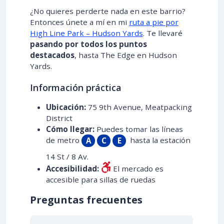
¿No quieres perderte nada en este barrio?
Entonces únete a mí en mi
ruta a pie por
High Line Park – Hudson Yards
. Te llevaré
pasando por todos los puntos
destacados
, hasta The Edge en Hudson
Yards.
Información práctica
Ubicación:
75 9th Avenue, Meatpacking
District
Cómo llegar:
Puedes tomar las líneas
de metro
hasta la estación
A
C
E
14 St / 8 Av.
Accesibilidad:
El mercado es
accesible para sillas de ruedas
Preguntas frecuentes