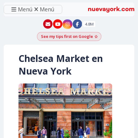
Menú
Menú
New York - YouTube
New York - Instagram
4.8M
See my tips first on Google
Add as a Google pr
Chelsea Market en
Nueva York