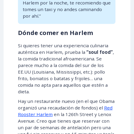
Harlem por la noche, te recomiendo que
tomes un taxi y no andes caminando
por ahí.”
Dónde comer en Harlem
Si quieres tener una experiencia culinaria
auténtica en Harlem, prueba la
“soul food”
,
la comida tradicional afroamericana. Se
parece mucho a la comida del sur de los
EE.UU (Louisiana, Mississippi, etc.): pollo
frito, boniatos o batatas y frijoles… una
comida no apta para aquellos que estén a
dieta.
Hay un restaurante nuevo (en el que Obama
organizó una recaudación de fondos) el
Red
Rooster Harlem
en la 126th Street y Lenox
Avenue. Creo que tienes que reservar con
un par de semanas de antelación pero una
vez fui sin reservar y en 15 minutos ya tenía