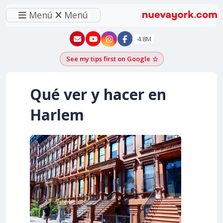
Menú
Menú
New York - YouTube
New York - Instagram
4.8M
See my tips first on Google
Add as a Google pr
Qué ver y hacer en
Harlem