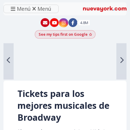
Menú
Menú
New York - YouTube
New York - Instagram
4.8M
See my tips first on Google
Add as a Google pr
Tickets para los
mejores musicales de
Broadway