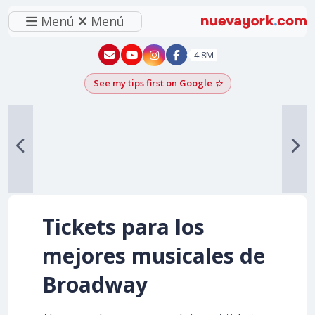
Menú
Menú
New York - YouTube
New York - Instagram
4.8M
See my tips first on Google
Add as a Google pr
Tickets para los
mejores musicales de
Broadway