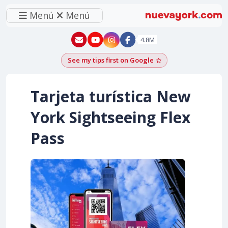
Menú
Menú
New York - YouTube
New York - Instagram
4.8M
See my tips first on Google
Add as a Google pr
Tarjeta turística New
York Sightseeing Flex
Pass