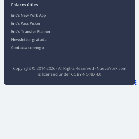
Enlaces útiles
Eric’s New York App
Eric’s Pass Picker
Eric’s Transfer Planner
Newsletter gratuita
Contacta conmigo
Copyright © 2014-2026 · All Rights Reserved ·
NuevaYork.com
is licensed under
CC BY-NC-ND 4.0