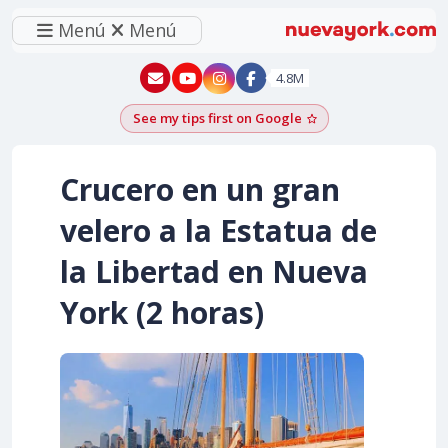
Menú
Menú
New York - YouTube
New York - Instagram
4.8M
See my tips first on Google
Add as a Google pr
Crucero en un gran
velero a la Estatua de
la Libertad en Nueva
York (2 horas)