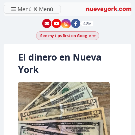
Menú
Menú
New York - YouTube
New York - Instagram
4.8M
See my tips first on Google
Add as a Google pr
El dinero en Nueva
York