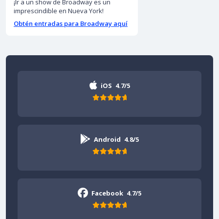
¡Ir a un show de Broadway es un
imprescindible en Nueva York!
Obtén entradas para Broadway aquí
iOS
4.7/5
Android
4.8/5
Facebook
4.7/5