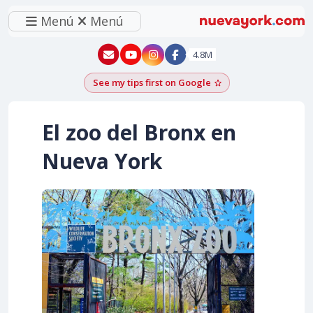
Menú
Menú
New York - YouTube
New York - Instagram
4.8M
See my tips first on Google
Add as a Google pr
El zoo del Bronx en
Nueva York