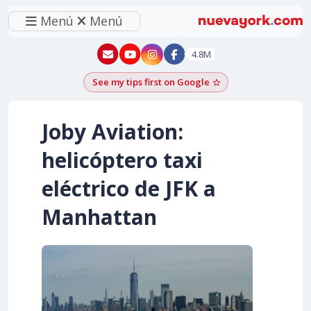
Menú
Menú
New York - YouTube
New York - Instagram
4.8M
See my tips first on Google
Add as a Google pr
Joby Aviation:
helicóptero taxi
eléctrico de JFK a
Manhattan