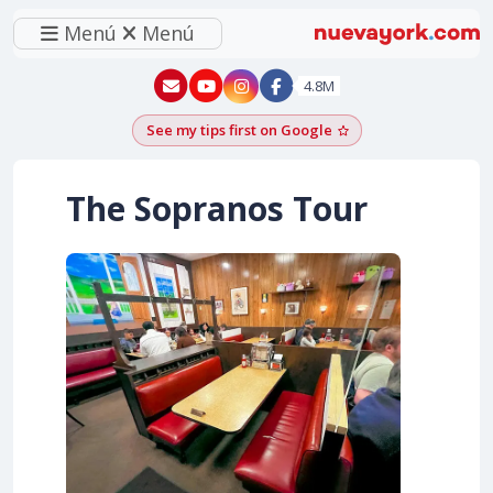
Menú
Menú
New York - YouTube
New York - Instagram
4.8M
See my tips first on Google
Add as a Google pr
The Sopranos Tour