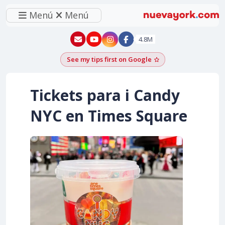
Menú
Menú
New York - YouTube
New York - Instagram
4.8M
See my tips first on Google
Add as a Google pr
Tickets para i Candy
NYC en Times Square