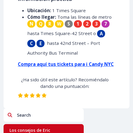
Ubicación:
1 Times Square
Cómo llegar:
Toma las líneas de metro
N
Q
R
W
S
1
2
3
7
hasta Times Square-42 Street o
A
hasta 42nd Street – Port
C
E
Authority Bus Terminal
Compra aquí tus tickets para i Candy NYC
¿Ha sido útil este artículo? Recomiéndalo
dando una puntuación:
Search
Los consejos de Eric