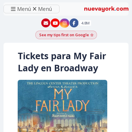
Menú
Menú
New York - YouTube
New York - Instagram
4.8M
See my tips first on Google
Add as a Google pr
Tickets para My Fair
Lady en Broadway