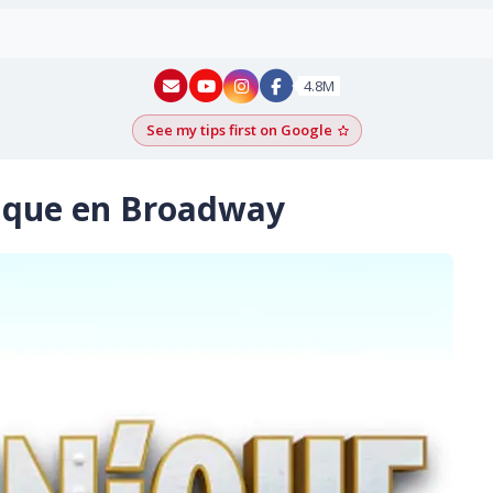
New York - YouTube
New York - Instagram
4.8M
See my tips first on Google
Add as a Google pr
nique en Broadway