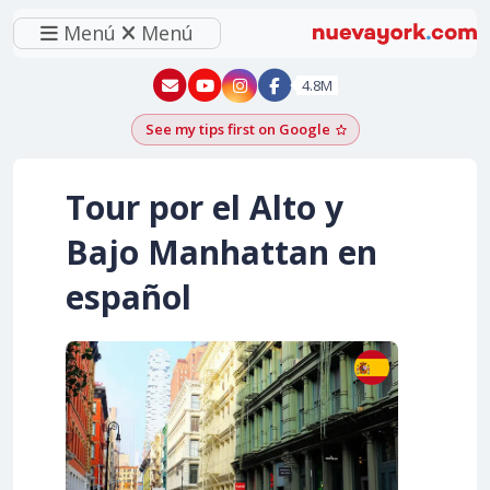
Menú
Menú
New York - YouTube
New York - Instagram
4.8M
See my tips first on Google
Add as a Google pr
Tour por el Alto y
Bajo Manhattan en
español