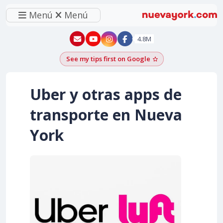
Menú
Menú
New York - YouTube
New York - Instagram
4.8M
See my tips first on Google
Add as a Google pr
Uber y otras apps de
transporte en Nueva
York