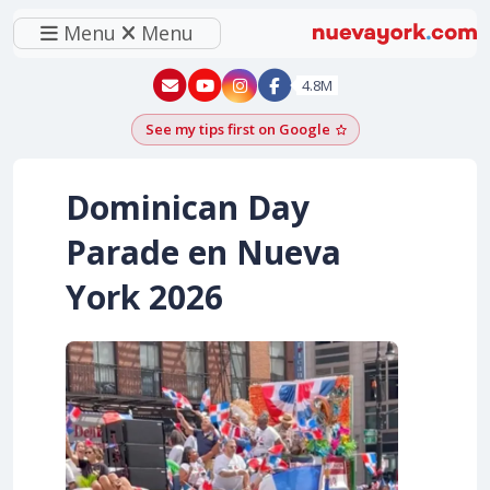
Menu
Menu
New York - YouTube
New York - Instagram
4.8M
See my tips first on Google
Add as a Google pr
Dominican Day
Parade en Nueva
York
2026