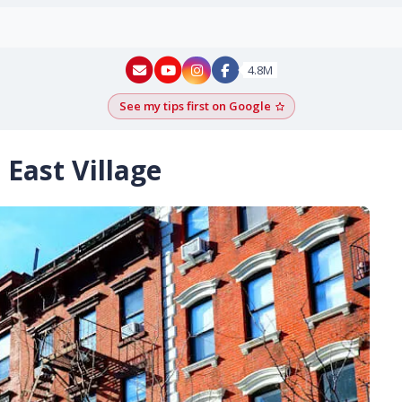
New York - YouTube
New York - Instagram
4.8M
See my tips first on Google
Add as a Google pr
 East Village