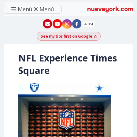
Menú
Menú
New York - YouTube
New York - Instagram
4.8M
See my tips first on Google
Add as a Google pr
NFL Experience Times
Square