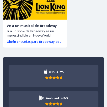
Ve a un musical de Broadway
¡Ir a un show de Broadway es un
imprescindible en Nueva York!
Obtén entradas para Broadway aquí
iOS
4.7/5
Android
4.8/5