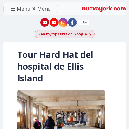
Menú
Menú
New York - YouTube
New York - Instagram
4.8M
See my tips first on Google
Add as a Google pr
Tour Hard Hat del
hospital de Ellis
Island