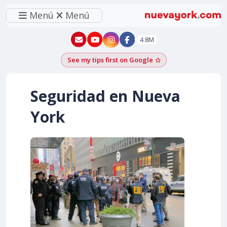
Menú
Menú
New York - YouTube
New York - Instagram
4.8M
See my tips first on Google
Add as a Google pr
Seguridad en Nueva
York