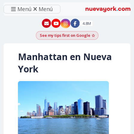
Menú
Menú
New York - YouTube
New York - Instagram
4.8M
See my tips first on Google
Add as a Google pr
Manhattan en Nueva
York