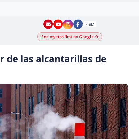
New York - YouTube
New York - Instagram
4.8M
See my tips first on Google
Add as a Google pr
 de las alcantarillas de