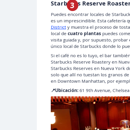
Starbucks Reserve Roaste
Puedes encontrar locales de Starbuc
es un imprescindible. Esta cafetería 
District
y muestra el proceso de tostad
local de
cuatro plantas
puedes comer 
visita guiada y, por supuesto, probar
único local de Starbucks donde lo pu
Si el café no es lo tuyo, el bar tambié
Starbucks Reserve Roastery en Nueva
Starbucks Reserves en Nueva York dó
solo que allí no tuestan los granos de
en Downtown Manhattan, por ejempl
📍Ubicación:
61 9th Avenue, Chelsea 