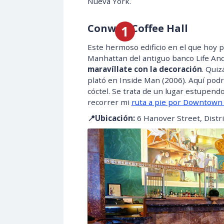
Nueva York.
Conwell Coffee Hall
Este hermoso edificio en el que hoy 
Manhattan del antiguo banco Life And 
maravíllate con la decoración
. Quiz
plató en Inside Man (2006). Aquí podrá
cóctel. Se trata de un lugar estupen
recorrer mi
ruta a pie por Downtown
📍Ubicación:
6 Hanover Street, Distri