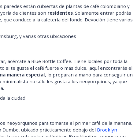
as paredes están cubiertas de plantas de café colombiano y
ayoría de clientes son
residentes
. Solamente entrar podrás
é, que conduce a la cafetería del fondo. Devoción tiene varios
amsburg, y varias otras ubicaciones
ar, acércate a Blue Bottle Coffee. Tiene locales por toda la
to si te gusta el café fuerte o más dulce, ¡aquí encontrarás el
na manera especial
, lo preparan a mano para conseguir un
o minimalista no sólo les gusta a los neoyorquinos, ya que
a.
da la ciudad
 los neoyorquinos para tomarse el primer café de la mañana.
en Dumbo, ubicado prácticamente debajo del
Brooklyn
uedes hacer cola entre auténticos Brooklynites, comprar un