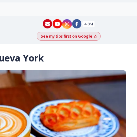
New York - YouTube
New York - Instagram
4.8M
See my tips first on Google
Add as a Google pr
Nueva York