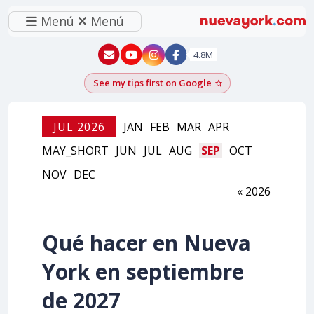
Menú
Menú
New York - YouTube
New York - Instagram
4.8M
See my tips first on Google
Add as a Google pr
JUL 2026
JAN
FEB
MAR
APR
MAY_SHORT
JUN
JUL
AUG
SEP
OCT
NOV
DEC
« 2026
Qué hacer en Nueva
York en septiembre
de 2027