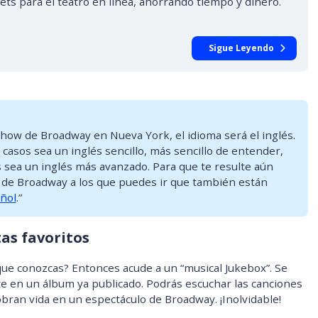
ts para el teatro en línea, ahorrando tiempo y dinero.
Sigue Leyendo
show de Broadway en Nueva York, el idioma será el inglés.
casos sea un inglés sencillo, más sencillo de entender,
 sea un inglés más avanzado. Para que te resulte aún
s de Broadway a los que puedes ir que también están
ñol
.”
tas favoritos
 que conozcas? Entonces acude a un “musical Jukebox”. Se
 en un álbum ya publicado. Podrás escuchar las canciones
obran vida en un espectáculo de Broadway. ¡Inolvidable!