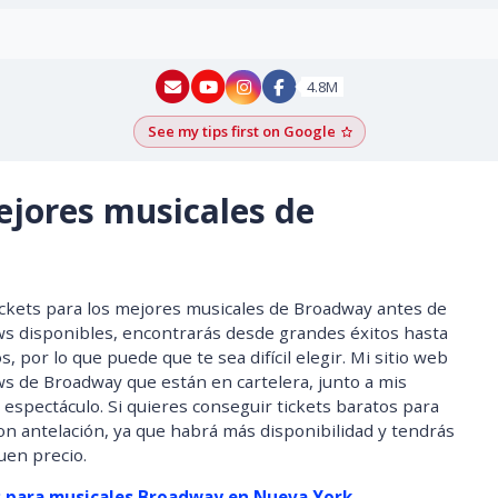
New York - YouTube
New York - Instagram
4.8M
See my tips first on Google
Add as a Google pr
ejores musicales de
ckets para los mejores musicales de Broadway antes de
s disponibles, encontrarás desde grandes éxitos hasta
por lo que puede que te sea difícil elegir. Mi sitio web
ws de Broadway que están en cartelera, junto a mis
 espectáculo. Si quieres conseguir tickets baratos para
n antelación, ya que habrá más disponibilidad y tendrás
uen precio.
s para musicales Broadway en Nueva York