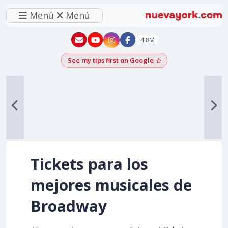
Menú
Menú
New York - YouTube
New York - Instagram
4.8M
See my tips first on Google
Add as a Google pr
Tickets para los
mejores musicales de
Broadway